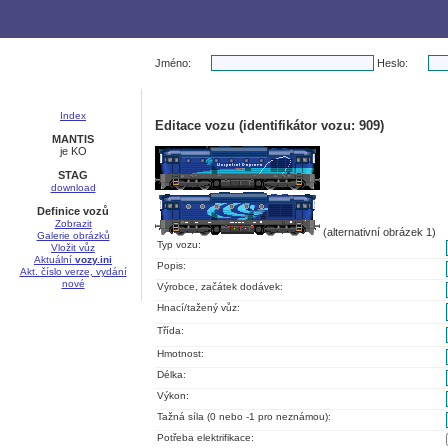
Jméno:
Heslo:
Index
Editace vozu (identifikátor vozu: 909)
MANTIS
je KO
STAG
download
Definice vozů
Zobrazit
(alternativní obrázek 1)
Galerie obrázků
Typ vozu:
Vložit vůz
Aktuální
vozy.ini
Popis:
Akt. číslo verze, vydání
nové
Výrobce, začátek dodávek:
Hnací/tažený vůz:
Třída:
Hmotnost:
Délka:
Výkon:
Tažná síla (0 nebo -1 pro neznámou):
Potřeba elektrifikace: