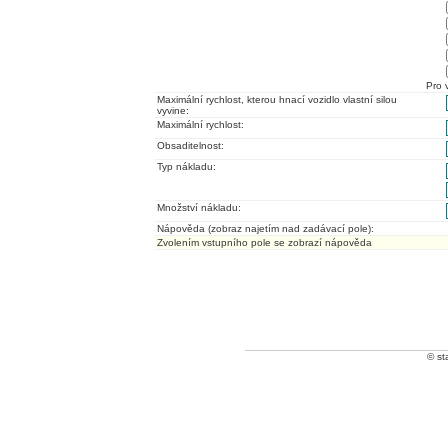
Pro 
Maximální rychlost, kterou hnací vozidlo vlastní silou
vyvine:
Maximální rychlost:
Obsaditelnost:
Typ nákladu:
Množství nákladu:
Nápověda (zobraz najetím nad zadávací pole):
Zvolením vstupního pole se zobrazí nápověda
© st