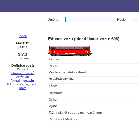
Jméno:
Heslo:
Index
Editace vozu (identifikátor vozu: 698)
MANTIS
je KO
STAG
download
Typ vozu:
Definice vozů
Popis:
Zobrazit
Výrobce, začátek dodávek:
Galerie obrázků
Vložit vůz
Hnací/tažený vůz:
Aktuální
vozy.ini
Akt. číslo verze, vydání
Třída:
nové
Hmotnost:
Délka:
Výkon:
Tažná síla (0 nebo -1 pro neznámou):
Potřeba elektrifikace: