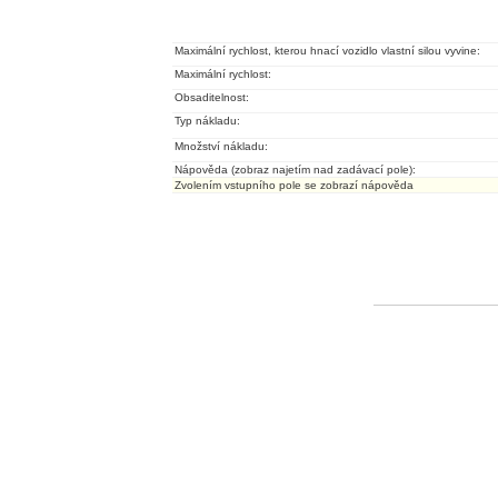
Maximální rychlost, kterou hnací vozidlo vlastní silou vyvine:
Maximální rychlost:
Obsaditelnost:
Typ nákladu:
Množství nákladu:
Nápověda (zobraz najetím nad zadávací pole):
Zvolením vstupního pole se zobrazí nápověda