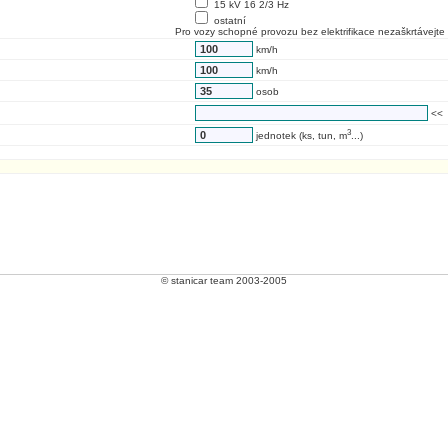
15 kV 16 2/3 Hz
ostatní
Pro vozy schopné provozu bez elektrifikace nezaškrtávejte 
km/h
km/h
osob
<<
3
jednotek (ks, tun, m
...)
© stanicar team 2003-2005