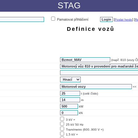
STAG
Pamatovat přihlášení
[
] [
Poslat heslo
Re
Definice vozů
(např. 810 (vozy ČD
<<
t (celé číslo)
m
kW
kN
3 kV =
25 kV 50 Hz
Tram/metro (600..900 V =)
1,5 kV =