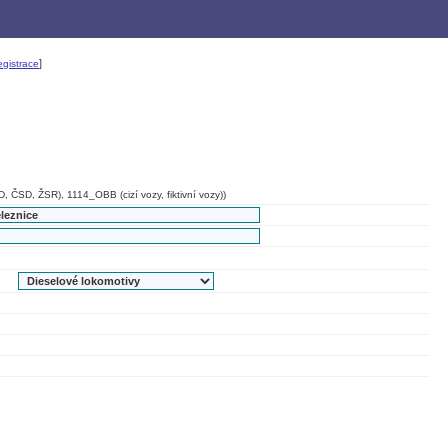
]
gistrace
, ČSD, ŽSR), 1114_OBB (cizí vozy, fiktivní vozy))