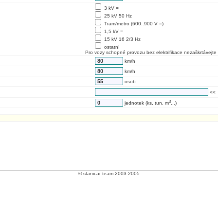
3 kV =
25 kV 50 Hz
Tram/metro (600..900 V =)
1,5 kV =
15 kV 16 2/3 Hz
ostatní
Pro vozy schopné provozu bez elektrifikace nezaškrtávejte 
km/h
km/h
osob
<<
3
jednotek (ks, tun, m
...)
© stanicar team 2003-2005