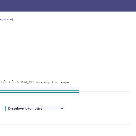
]
gistrace
, ČSD, ŽSR), 1114_OBB (cizí vozy, fiktivní vozy))