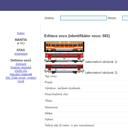
Jméno:
Heslo:
Index
Editace vozu (identifikátor vozu: 681)
MANTIS
je KO
STAG
download
Definice vozů
(alternativní obrázek 1)
Zobrazit
Galerie obrázků
Vložit vůz
(alternativní obrázek 2)
Aktuální
vozy.ini
Typ vozu:
Akt. číslo verze, vydání
nové
Popis:
Výrobce, začátek dodávek:
Hnací/tažený vůz:
Třída:
Hmotnost:
Délka:
Výkon:
Tažná síla (0 nebo -1 pro neznámou):