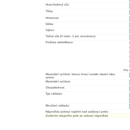
Hnací/tažený vůz:
Třída:
Hmotnost:
Délka:
Výkon:
Tažná síla (0 nebo -1 pro neznámou):
Potřeba elektrifikace:
Pro 
Maximální rychlost, kterou hnací vozidlo vlastní silou
vyvine:
Maximální rychlost:
Obsaditelnost:
Typ nákladu:
Množství nákladu:
Nápověda (zobraz najetím nad zadávací pole):
Zvolením vstupního pole se zobrazí nápověda