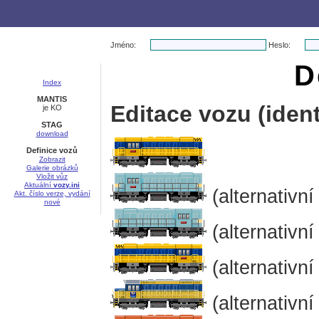
Jméno:
Heslo:
D
Index
MANTIS
Editace vozu (ident
je KO
STAG
download
Definice vozů
Zobrazit
Galerie obrázků
Vložit vůz
Aktuální
vozy.ini
(alternativní
Akt. číslo verze, vydání
nové
(alternativní
(alternativní
(alternativní