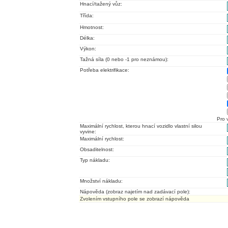
Hnací/tažený vůz:
Třída:
Hmotnost:
Délka:
Výkon:
Tažná síla (0 nebo -1 pro neznámou):
Potřeba elektrifikace:
Pro 
Maximální rychlost, kterou hnací vozidlo vlastní silou
vyvine:
Maximální rychlost:
Obsaditelnost:
Typ nákladu:
Množství nákladu:
Nápověda (zobraz najetím nad zadávací pole):
Zvolením vstupního pole se zobrazí nápověda