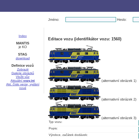
Jméno:
Heslo:
Index
Editace vozu (identifikátor vozu: 1560)
MANTIS
je KO
STAG
download
Definice vozů
Zobrazit
Galerie obrázků
Vložit vůz
Aktuální
vozy.ini
(alternativní obrázek 1)
Akt. číslo verze, vydání
nové
(alternativní obrázek 2)
(alternativní obrázek 3)
Typ vozu:
Popis:
Výrobce, začátek dodávek: