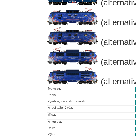
(alternati
(alternati
(alternati
(alternati
(alternati
Typ vozu:
Popis:
Výrobce, začátek dodávek:
Hnací/tažený vůz:
Třída:
Hmotnost:
Délka:
Výkon: