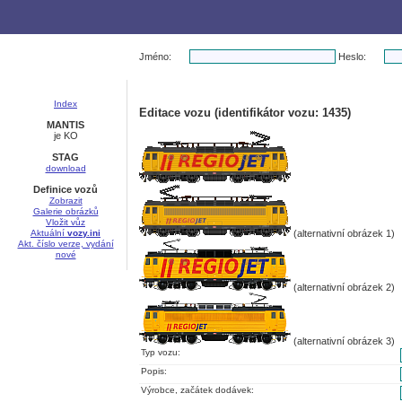
Jméno:
Heslo:
Index
Editace vozu (identifikátor vozu: 1435)
MANTIS
je KO
STAG
download
Definice vozů
Zobrazit
Galerie obrázků
Vložit vůz
Aktuální
vozy.ini
(alternativní obrázek 1)
Akt. číslo verze, vydání
nové
(alternativní obrázek 2)
(alternativní obrázek 3)
Typ vozu:
Popis:
Výrobce, začátek dodávek: