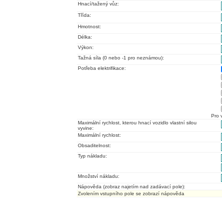
Hnací/tažený vůz:
Třída:
Hmotnost:
Délka:
Výkon:
Tažná síla (0 nebo -1 pro neznámou):
Potřeba elektrifikace:
Pro 
Maximální rychlost, kterou hnací vozidlo vlastní silou
vyvine:
Maximální rychlost:
Obsaditelnost:
Typ nákladu:
Množství nákladu:
Nápověda (zobraz najetím nad zadávací pole):
Zvolením vstupního pole se zobrazí nápověda