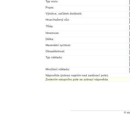
Typ vozu:
Popis:
Výrobce, začátek dodávek:
Hnací/tažený vůz:
Třída:
Hmotnost:
Délka:
Maximální rychlost:
Obsaditelnost:
Typ nákladu:
Množství nákladu:
Nápověda (zobraz najetím nad zadávací pole):
Zvolením vstupního pole se zobrazí nápověda
© st