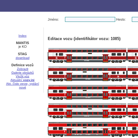
Jméno:
Heslo:
Index
Editace vozu (identifikátor vozu: 1085)
MANTIS
je KO
STAG
download
Definice vozů
Zobrazit
Galerie obrázků
Vložit vůz
Aktuální
vozy.ini
Akt. číslo verze, vydání
nové