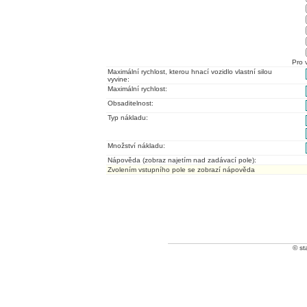
Pro 
Maximální rychlost, kterou hnací vozidlo vlastní silou
vyvine:
Maximální rychlost:
Obsaditelnost:
Typ nákladu:
Množství nákladu:
Nápověda (zobraz najetím nad zadávací pole):
Zvolením vstupního pole se zobrazí nápověda
© st