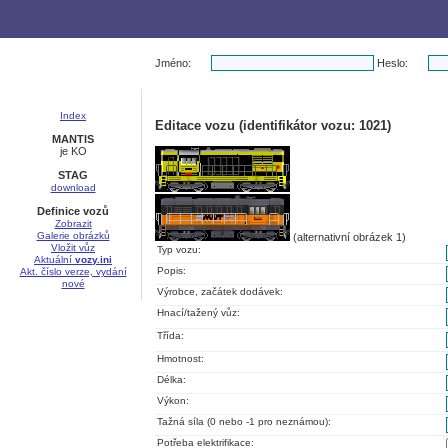
Jméno:
Heslo:
Index
Editace vozu (identifikátor vozu: 1021)
MANTIS
je KO
STAG
download
Definice vozů
Zobrazit
Galerie obrázků
(alternativní obrázek 1)
Vložit vůz
Typ vozu:
Aktuální
vozy.ini
Popis:
Akt. číslo verze, vydání
nové
Výrobce, začátek dodávek:
Hnací/tažený vůz:
Třída:
Hmotnost:
Délka:
Výkon:
Tažná síla (0 nebo -1 pro neznámou):
Potřeba elektrifikace: