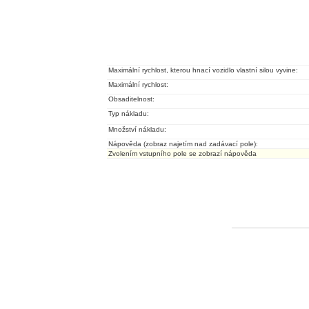
Maximální rychlost, kterou hnací vozidlo vlastní silou vyvine:
Maximální rychlost:
Obsaditelnost:
Typ nákladu:
Množství nákladu:
Nápověda (zobraz najetím nad zadávací pole):
Zvolením vstupního pole se zobrazí nápověda