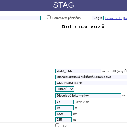
STAG
Pamatovat přihlášení
[
] [
Poslat heslo
Re
Definice vozů
(např. 810 (vozy ČD
<<
t (celé číslo)
m
kW
kN
3 kV =