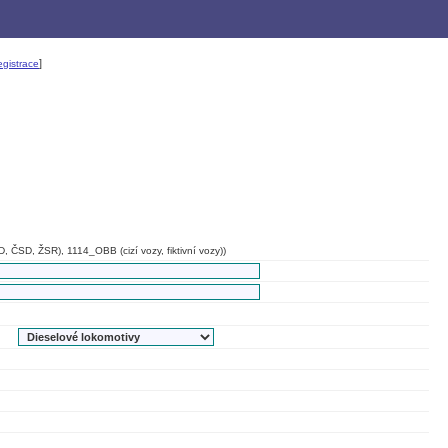
]
gistrace
, ČSD, ŽSR), 1114_OBB (cizí vozy, fiktivní vozy))