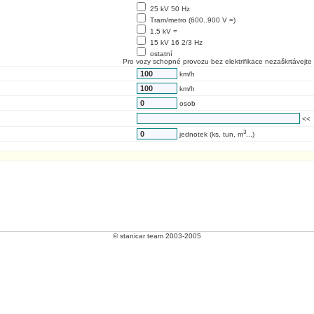
25 kV 50 Hz
Tram/metro (600..900 V =)
1,5 kV =
15 kV 16 2/3 Hz
ostatní
Pro vozy schopné provozu bez elektrifikace nezaškrtávejte 
km/h
km/h
osob
<<
3
jednotek (ks, tun, m
...)
© stanicar team 2003-2005