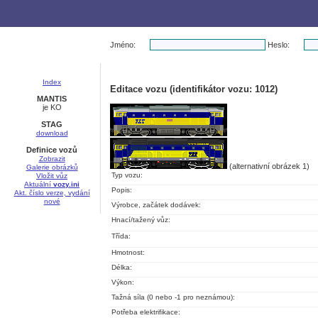
Jméno:
Heslo:
Index
Editace vozu (identifikátor vozu: 1012)
MANTIS
je KO
STAG
download
Definice vozů
Zobrazit
(alternativní obrázek 1)
Galerie obrázků
Typ vozu:
Vložit vůz
Aktuální
vozy.ini
Popis:
Akt. číslo verze, vydání
nové
Výrobce, začátek dodávek:
Hnací/tažený vůz:
Třída:
Hmotnost:
Délka:
Výkon:
Tažná síla (0 nebo -1 pro neznámou):
Potřeba elektrifikace: