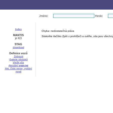
Jméno:
Heslo:
Index
Chyba: nedostatečná práva
MANTIS
Stiskněte tlačítko Zpět v prohlížeči a ověřte, zda jsou všec
je KO
STAG
download
Definice vozů
Zobrazit
Galerie obrázků
Vložit vůz
Aktuální
vozy.ini
Akt. číslo verze, vydání
nové