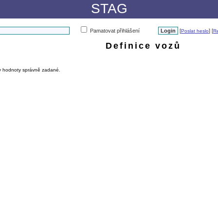
STAG
Pamatovat přihlášení
[
] [
Poslat heslo
Re
Definice vozů
hny hodnoty správně zadané.