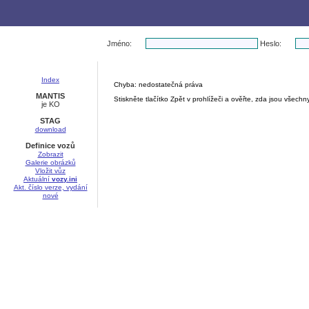
Jméno:
Heslo:
Index
Chyba: nedostatečná práva
MANTIS
Stiskněte tlačítko Zpět v prohlížeči a ověřte, zda jsou všec
je KO
STAG
download
Definice vozů
Zobrazit
Galerie obrázků
Vložit vůz
Aktuální
vozy.ini
Akt. číslo verze, vydání
nové