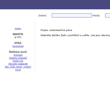
Jméno:
Heslo:
Index
Chyba: nedostatečná práva
MANTIS
Stiskněte tlačítko Zpět v prohlížeči a ověřte, zda jsou všec
je KO
STAG
download
Definice vozů
Zobrazit
Galerie obrázků
Vložit vůz
Aktuální
vozy.ini
Akt. číslo verze, vydání
nové