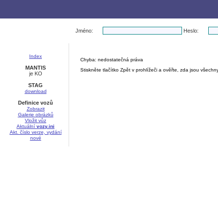
Jméno:
Heslo:
Index
Chyba: nedostatečná práva
MANTIS
Stiskněte tlačítko Zpět v prohlížeči a ověřte, zda jsou všec
je KO
STAG
download
Definice vozů
Zobrazit
Galerie obrázků
Vložit vůz
Aktuální
vozy.ini
Akt. číslo verze, vydání
nové