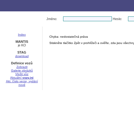
Jméno:
Heslo:
Index
Chyba: nedostatečná práva
MANTIS
Stiskněte tlačítko Zpět v prohlížeči a ověřte, zda jsou všec
je KO
STAG
download
Definice vozů
Zobrazit
Galerie obrázků
Vložit vůz
Aktuální
vozy.ini
Akt. číslo verze, vydání
nové