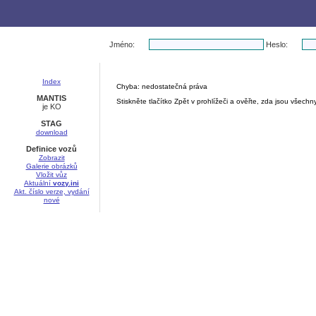
Jméno:
Heslo:
Index
Chyba: nedostatečná práva
MANTIS
Stiskněte tlačítko Zpět v prohlížeči a ověřte, zda jsou všec
je KO
STAG
download
Definice vozů
Zobrazit
Galerie obrázků
Vložit vůz
Aktuální
vozy.ini
Akt. číslo verze, vydání
nové