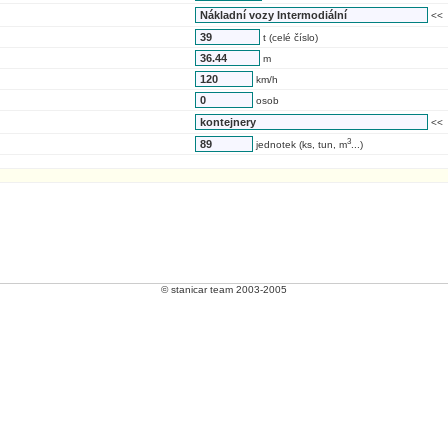
<<
t (celé číslo)
m
km/h
osob
<<
3
jednotek (ks, tun, m
...)
© stanicar team 2003-2005