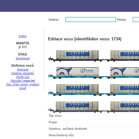
Jméno:
Heslo:
Index
Editace vozu (identifikátor vozu: 1734)
MANTIS
je KO
STAG
download
Definice vozů
Zobrazit
Galerie obrázků
Vložit vůz
Aktuální
vozy.ini
Akt. číslo verze, vydání
nové
Typ vozu:
Popis:
Výrobce, začátek dodávek:
Hnací/tažený vůz: