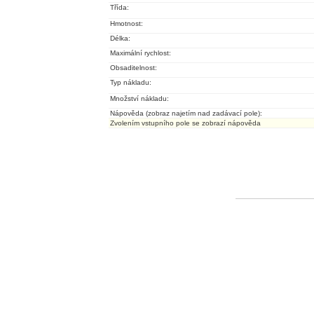
Třída:
Hmotnost:
Délka:
Maximální rychlost:
Obsaditelnost:
Typ nákladu:
Množství nákladu:
Nápověda (zobraz najetím nad zadávací pole):
Zvolením vstupního pole se zobrazí nápověda