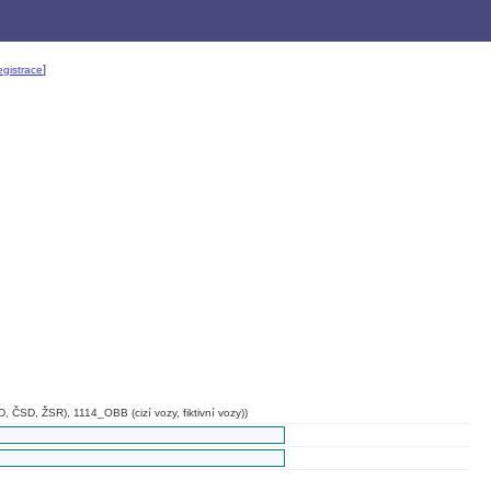
]
gistrace
, ČSD, ŽSR), 1114_OBB (cizí vozy, fiktivní vozy))