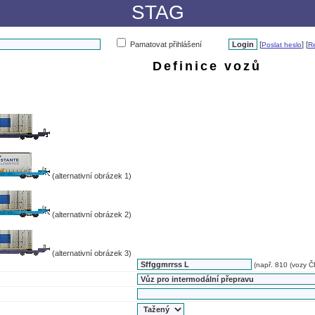
STAG
Pamatovat přihlášení
[
] [
Poslat heslo
Re
Definice vozů
(alternativní obrázek 1)
(alternativní obrázek 2)
(alternativní obrázek 3)
(např. 810 (vozy ČD